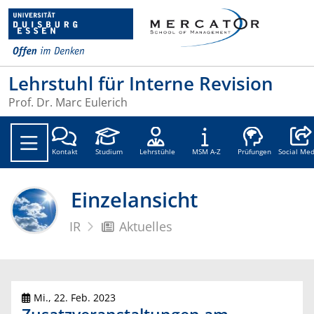
Lehrstuhl für Interne Revision
Prof. Dr. Marc Eulerich
Social
Kontakt
Studium
Lehrstühle
MSM A-Z
Prüfungen
Social Med
Einzelansicht
IR
Aktuelles
Mi., 22. Feb. 2023