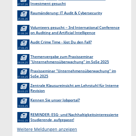
Investment gesucht
07.07.26
Raumänderung: IT Audit & Cybersecurity
25.06.26
Volunteers gesucht – 3rd International Conference
on Auditing and Artificial Intelligence
11.06.26
Audit Crime Time - löst Du den Fall?
27.06.25
Themenvergabe zum Praxisseminar
"Unternehmensüberwachung" im SoSe 2025
08.04.25
Praxisseminar "Unternehmensüberwachung" im
SoSe 2025
01.04.25
Zentrale Klausureinsicht am Lehrstuhl für Interne
Revision
20.03.25
Kennen Sie unser Jobportal?
18.03.25
REMINDER: ESG- und Nachhaltigkeitsinteressierte
Studierende, aufgepasst!
19.02.25
Weitere Meldungen anzeigen