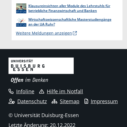
endet am 31. Juli 2026
Klausureinsichten aller Module des Lehrstuhls für
betriebliche Finanzwirtschaft und Banken
07.07.26
Wirtschaftswissenschaftliche Masterstudiengänge
an der UA Ruhr?
06.07.26
Weitere Meldungen anzeigen
Infoline
Hilfe im Notfall
Datenschutz
Sitemap
Impressum
© Universität Duisburg-Essen
Letzte Änderung: 20.12.2022