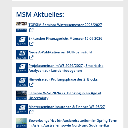
MSM Aktuelles:
TOPSIM-Seminar Wintersemester 2026/2027
27.07.26
Exkursion Finanzgericht Münster 15.09.2026
24.07.26
Neue A-Publikation am PUU-Lehrstuhl
22.07.26
Projektseminar im WS 2026/2027 „Empirische
Analysen zur kundenbezogenen
17.07.26
Erkenntnisgewinnung “
Hinweise zur Prüfungsphase des 2. Blocks
14.07.26
Seminar WiSe 2026/27: Banking in an Age of
Uncertainty
13.07.26
Masterseminar Insurance & Finance WS 26/27
09.07.26
Bewerbungsfrist für Auslandsstudium im Spring Term
in Asien, Australien sowie Nord- und Südamerika
09.07.26