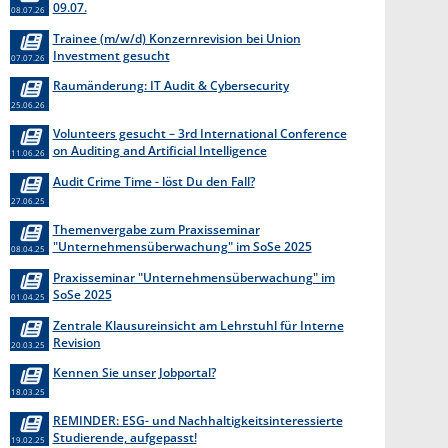
09.07.
08.07.26
Trainee (m/w/d) Konzernrevision bei Union
Investment gesucht
07.07.26
Raumänderung: IT Audit & Cybersecurity
25.06.26
Volunteers gesucht – 3rd International Conference
on Auditing and Artificial Intelligence
11.06.26
Audit Crime Time - löst Du den Fall?
27.06.25
Themenvergabe zum Praxisseminar
"Unternehmensüberwachung" im SoSe 2025
08.04.25
Praxisseminar "Unternehmensüberwachung" im
SoSe 2025
01.04.25
Zentrale Klausureinsicht am Lehrstuhl für Interne
Revision
20.03.25
Kennen Sie unser Jobportal?
18.03.25
REMINDER: ESG- und Nachhaltigkeitsinteressierte
Studierende, aufgepasst!
19.02.25