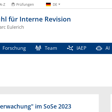
A-Z
Prüfungen
DE
hl für Interne Revision
arc Eulerich
Forschung
Team
IAEP
AI
erwachung" im SoSe 2023