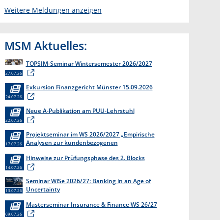
Weitere Meldungen anzeigen
MSM Aktuelles:
TOPSIM-Seminar Wintersemester 2026/2027
27.07.26
Exkursion Finanzgericht Münster 15.09.2026
24.07.26
Neue A-Publikation am PUU-Lehrstuhl
22.07.26
Projektseminar im WS 2026/2027 „Empirische
Analysen zur kundenbezogenen
17.07.26
Erkenntnisgewinnung “
Hinweise zur Prüfungsphase des 2. Blocks
14.07.26
Seminar WiSe 2026/27: Banking in an Age of
Uncertainty
13.07.26
Masterseminar Insurance & Finance WS 26/27
09.07.26