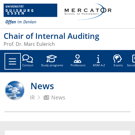
Chair of Internal Auditing
Prof. Dr. Marc Eulerich
Soc
Contact
Study programs
Professors
MSM A-Z
Exams
Socia
News
IR
News