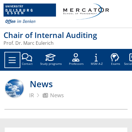
Chair of Internal Auditing
Prof. Dr. Marc Eulerich
Soc
Contact
Study programs
Professors
MSM A-Z
Exams
Socia
News
IR
News