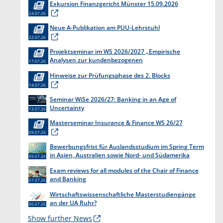
Exkursion Finanzgericht Münster 15.09.2026
24.07.26
Neue A-Publikation am PUU-Lehrstuhl
22.07.26
Projektseminar im WS 2026/2027 „Empirische
Analysen zur kundenbezogenen
17.07.26
Erkenntnisgewinnung “
Hinweise zur Prüfungsphase des 2. Blocks
14.07.26
Seminar WiSe 2026/27: Banking in an Age of
Uncertainty
13.07.26
Masterseminar Insurance & Finance WS 26/27
09.07.26
Bewerbungsfrist für Auslandsstudium im Spring Term
in Asien, Australien sowie Nord- und Südamerika
09.07.26
endet am 31. Juli 2026
Exam reviews for all modules of the Chair of Finance
and Banking
07.07.26
Wirtschaftswissenschaftliche Masterstudiengänge
an der UA Ruhr?
06.07.26
Show further News