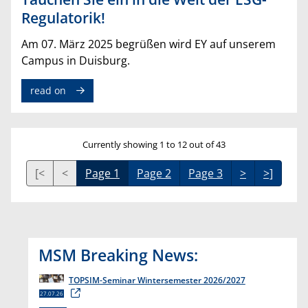
Regulatorik!
Am 07. März 2025 begrüßen wird EY auf unserem
Campus in Duisburg.
read on
Currently showing 1 to 12 out of 43
[<
<
Page 1
Page 2
Page 3
>
>]
MSM Breaking News:
TOPSIM-Seminar Wintersemester 2026/2027
27.07.26